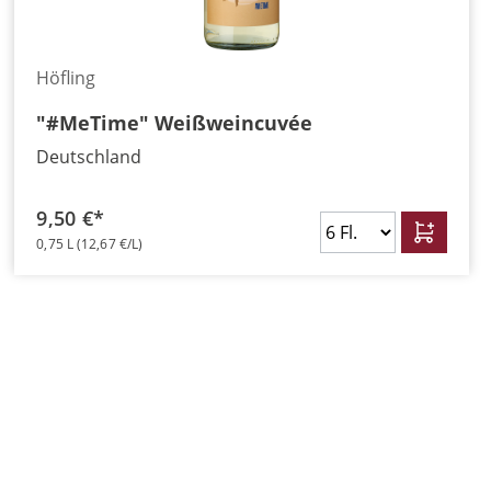
Höfling
"#MeTime" Weißweincuvée
Deutschland
9,50 €*
0,75 L
(12,67 €/L)