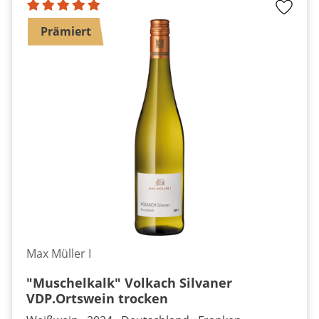
Prämiert
Max Müller I
"Muschelkalk" Volkach Silvaner
VDP.Ortswein trocken