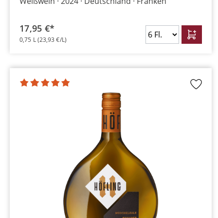
Weißwein
2024
Deutschland
Franken
17,95 €*
0,75 L
(23,93 €/L)