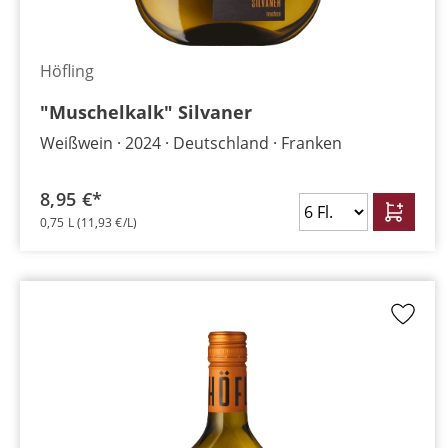
Höfling
"Muschelkalk" Silvaner
Weißwein
2024
Deutschland
Franken
8,95 €*
0,75 L
(11,93 €/L)