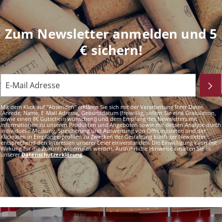
Zum Newsletter anmelden und 5
€ sichern!
Mit dem Klick auf "Absenden" erklären Sie sich mit der Verarbeitung Ihrer Daten
(Anrede, Name, E-Mail Adresse, Geburtsdatum (freiwillig, sofern Sie eine Gratulation,
sowie einen 8€ Gutschein wünschen)) und dem Empfang des Newsletters mit
Informationen zu unseren Produkten und Angeboten sowie mit dessen Analyse durch
individuelle Messung, Speicherung und Auswertung von Öffnungsraten und der
Klickraten in Empfängerprofilen zu Zwecken der Gestaltung künftiger Newsletter
entsprechend den Interessen unserer Leser einverstanden. Die Einwilligung kann mit
Wirkung für die Zukunft widerrufen werden. Ausführliche Hinweise erhalten Sie in
unserer
Datenschutzerklärung
.