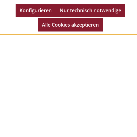
Konfigurieren
Nur technisch notwendige
*Preise inkl. MwSt. zzgl. Versandkosten | Copyright 2025
Rindchen’s Weinkontor GmbH & Co. KG – Alle Rechte
Alle Cookies akzeptieren
vorbehalten