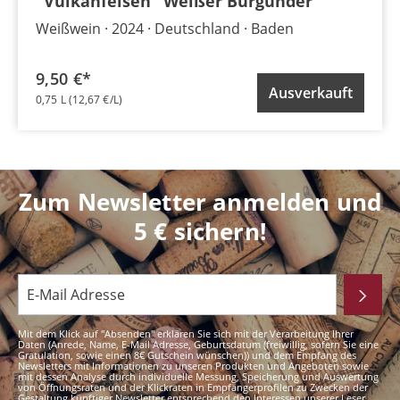
"Vulkanfelsen" Weißer Burgunder
Weißwein
2024
Deutschland
Baden
9,50 €*
Ausverkauft
0,75 L
(12,67 €/L)
Zum Newsletter anmelden und
5 € sichern!
Mit dem Klick auf "Absenden" erklären Sie sich mit der Verarbeitung Ihrer
Daten (Anrede, Name, E-Mail Adresse, Geburtsdatum (freiwillig, sofern Sie eine
Gratulation, sowie einen 8€ Gutschein wünschen)) und dem Empfang des
Newsletters mit Informationen zu unseren Produkten und Angeboten sowie
mit dessen Analyse durch individuelle Messung, Speicherung und Auswertung
von Öffnungsraten und der Klickraten in Empfängerprofilen zu Zwecken der
Gestaltung künftiger Newsletter entsprechend den Interessen unserer Leser