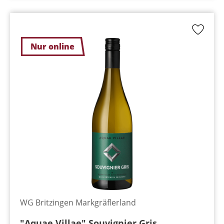
Nur online
WG Britzingen Markgräflerland
"Aquae Villae" Souvignier Gris