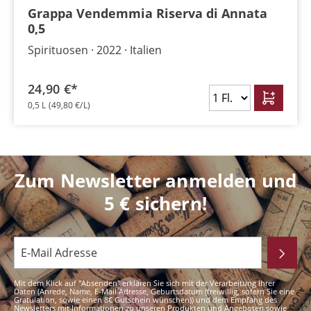
Grappa Vendemmia Riserva di Annata
0,5
Spirituosen
2022
Italien
24,90 €*
0,5 L
(49,80 €/L)
Zum Newsletter anmelden und
5 € sichern!
Mit dem Klick auf "Absenden" erklären Sie sich mit der Verarbeitung Ihrer
Daten (Anrede, Name, E-Mail Adresse, Geburtsdatum (freiwillig, sofern Sie eine
Gratulation, sowie einen 8€ Gutschein wünschen)) und dem Empfang des
Newsletters mit Informationen zu unseren Produkten und Angeboten sowie