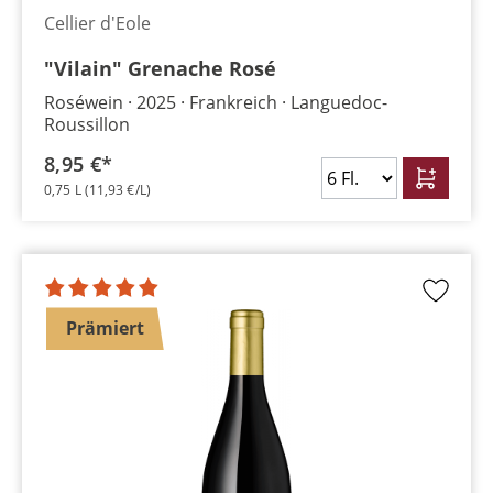
Cellier d'Eole
"Vilain" Grenache Rosé
Roséwein
2025
Frankreich
Languedoc-
Roussillon
8,95 €*
0,75 L
(11,93 €/L)
Prämiert