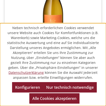
Neben technisch erforderlichen Cookies verwendet
unsere Website auch Cookies für Komfortfunktionen (z.B.
Warenkorb) sowie Marketing-Cookies, welche uns die
statistische Auswertung und eine auf Sie individualisierte
Frieden-Berg
Darstellung unseres Angebotes ermöglichen. Mit „Alle
Akzeptieren“ erteilen Sie uns Ihre Zustimmung zur
Auxerrois
Nutzung, über „Einstellungen“ können Sie aber auch
gezielt Ihre Zustimmung nur zu einzelnen Kategorien
Weißwein
2025
Deutschland
Mosel
geben. Über die „Privatsphäre-Einstellungen“ in unserer
Datenschutzerklärung
können Sie die Auswahl jederzeit
8,95 €*
anpassen bzw. erteilte Einwilligungen widerrufen.
0,75 L
(11,93 €/L)
Konfigurieren
Nur technisch notwendige
Alle Cookies akzeptieren