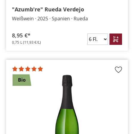
"Azumb're" Rueda Verdejo
Weißwein
2025
Spanien
Rueda
8,95 €*
0,75 L
(11,93 €/L)
Bio