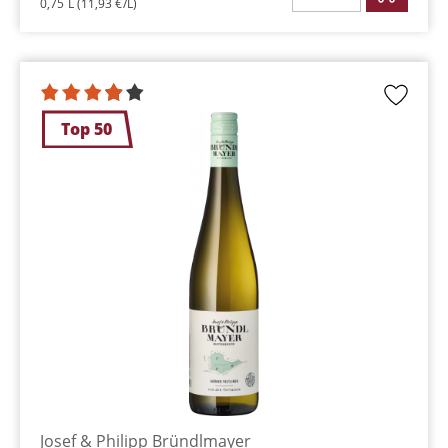
0,75 L
(11,93 €/L)
Top 50
Josef & Philipp Bründlmayer