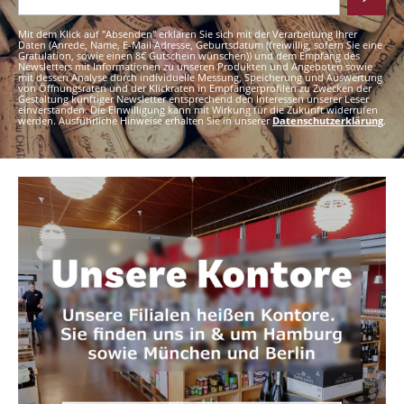
Mit dem Klick auf "Absenden" erklären Sie sich mit der Verarbeitung Ihrer
Daten (Anrede, Name, E-Mail Adresse, Geburtsdatum (freiwillig, sofern Sie eine
Gratulation, sowie einen 8€ Gutschein wünschen)) und dem Empfang des
Newsletters mit Informationen zu unseren Produkten und Angeboten sowie
mit dessen Analyse durch individuelle Messung, Speicherung und Auswertung
von Öffnungsraten und der Klickraten in Empfängerprofilen zu Zwecken der
Gestaltung künftiger Newsletter entsprechend den Interessen unserer Leser
einverstanden. Die Einwilligung kann mit Wirkung für die Zukunft widerrufen
werden. Ausführliche Hinweise erhalten Sie in unserer
Datenschutzerklärung
.