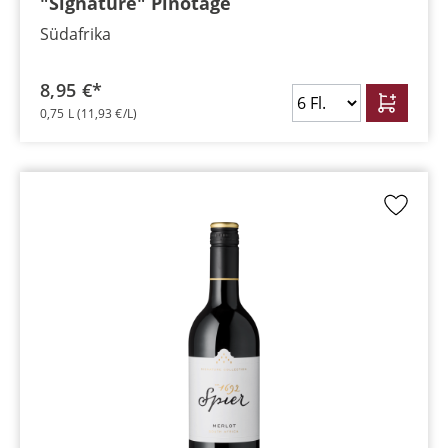
"Signature" Pinotage
Südafrika
8,95 €*
0,75 L
(11,93 €/L)