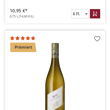
10,95 €*
0,75 L
(14,60 €/L)
Prämiert