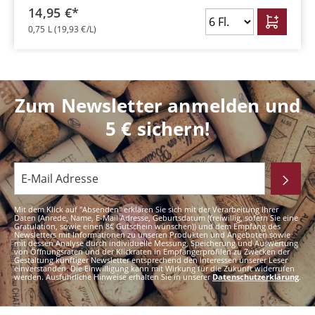
14,95 €*
0,75 L
(19,93 €/L)
Zum Newsletter anmelden und
5 € sichern!
Mit dem Klick auf "Absenden" erklären Sie sich mit der Verarbeitung Ihrer
Daten (Anrede, Name, E-Mail Adresse, Geburtsdatum (freiwillig, sofern Sie eine
Gratulation, sowie einen 8€ Gutschein wünschen)) und dem Empfang des
Newsletters mit Informationen zu unseren Produkten und Angeboten sowie
mit dessen Analyse durch individuelle Messung, Speicherung und Auswertung
von Öffnungsraten und der Klickraten in Empfängerprofilen zu Zwecken der
Gestaltung künftiger Newsletter entsprechend den Interessen unserer Leser
einverstanden. Die Einwilligung kann mit Wirkung für die Zukunft widerrufen
werden. Ausführliche Hinweise erhalten Sie in unserer
Datenschutzerklärung
.