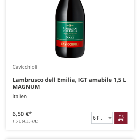
Cavicchioli
Lambrusco dell Emilia, IGT amabile 1,5 L
MAGNUM
Italien
6,50 €*
1,5 L
(4,33 €/L)