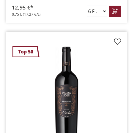
12,95 €*
0,75 L
(17,27 €/L)
Top 50