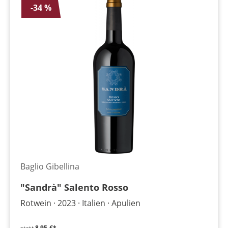
-34 %
Baglio Gibellina
"Sandrà" Salento Rosso
Rotwein
2023
Italien
Apulien
statt
8,95 €*