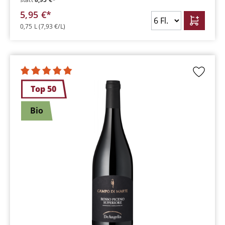
5,95 €*
0,75 L
(7,93 €/L)
Top 50
Bio