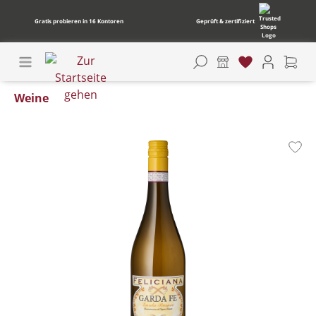
Gratis probieren in 16 Kontoren
Geprüft & zertifiziert
Weine
Bildergalerie überspringen