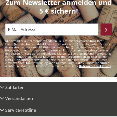
Zum Newsletter anmelden und
5 € sichern!
Mit dem Klick auf "Absenden" erklären Sie sich mit der Verarbeitung Ihrer
Daten (Anrede, Name, E-Mail Adresse, Geburtsdatum (freiwillig, sofern Sie eine
Gratulation, sowie einen 8€ Gutschein wünschen)) und dem Empfang des
Newsletters mit Informationen zu unseren Produkten und Angeboten sowie
mit dessen Analyse durch individuelle Messung, Speicherung und Auswertung
von Öffnungsraten und der Klickraten in Empfängerprofilen zu Zwecken der
Gestaltung künftiger Newsletter entsprechend den Interessen unserer Leser
einverstanden. Die Einwilligung kann mit Wirkung für die Zukunft widerrufen
werden. Ausführliche Hinweise erhalten Sie in unserer
Datenschutzerklärung
.
Zahlarten
Versandarten
Service-Hotline