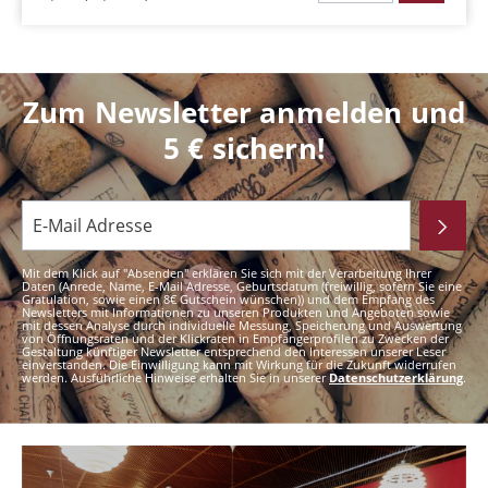
Zum Newsletter anmelden und
5 € sichern!
Mit dem Klick auf "Absenden" erklären Sie sich mit der Verarbeitung Ihrer
Daten (Anrede, Name, E-Mail Adresse, Geburtsdatum (freiwillig, sofern Sie eine
Gratulation, sowie einen 8€ Gutschein wünschen)) und dem Empfang des
Newsletters mit Informationen zu unseren Produkten und Angeboten sowie
mit dessen Analyse durch individuelle Messung, Speicherung und Auswertung
von Öffnungsraten und der Klickraten in Empfängerprofilen zu Zwecken der
Gestaltung künftiger Newsletter entsprechend den Interessen unserer Leser
einverstanden. Die Einwilligung kann mit Wirkung für die Zukunft widerrufen
werden. Ausführliche Hinweise erhalten Sie in unserer
Datenschutzerklärung
.