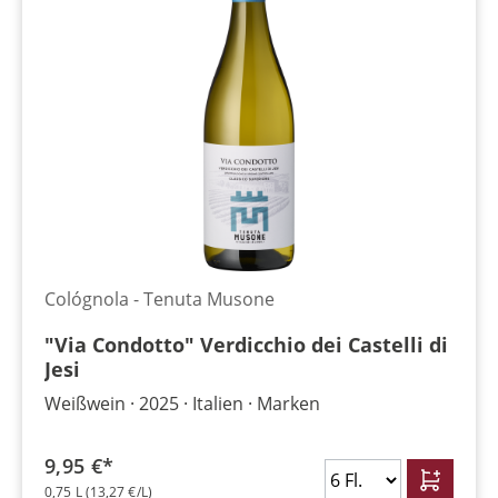
Cológnola - Tenuta Musone
"Via Condotto" Verdicchio dei Castelli di
Jesi
Weißwein
2025
Italien
Marken
9,95 €*
0,75 L
(13,27 €/L)