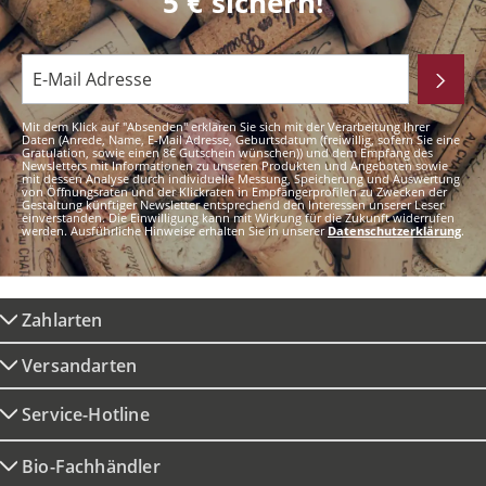
5 € sichern!
Mit dem Klick auf "Absenden" erklären Sie sich mit der Verarbeitung Ihrer
Daten (Anrede, Name, E-Mail Adresse, Geburtsdatum (freiwillig, sofern Sie eine
Gratulation, sowie einen 8€ Gutschein wünschen)) und dem Empfang des
Newsletters mit Informationen zu unseren Produkten und Angeboten sowie
mit dessen Analyse durch individuelle Messung, Speicherung und Auswertung
von Öffnungsraten und der Klickraten in Empfängerprofilen zu Zwecken der
Gestaltung künftiger Newsletter entsprechend den Interessen unserer Leser
einverstanden. Die Einwilligung kann mit Wirkung für die Zukunft widerrufen
werden. Ausführliche Hinweise erhalten Sie in unserer
Datenschutzerklärung
.
Zahlarten
Versandarten
Service-Hotline
Bio-Fachhändler