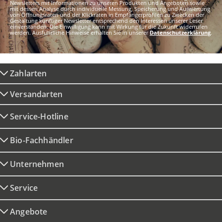
Newsletters mit Informationen zu unseren Produkten und Angeboten sowie
mit dessen Analyse durch individuelle Messung, Speicherung und Auswertung
von Öffnungsraten und der Klickraten in Empfängerprofilen zu Zwecken der
Gestaltung künftiger Newsletter entsprechend den Interessen unserer Leser
einverstanden. Die Einwilligung kann mit Wirkung für die Zukunft widerrufen
werden. Ausführliche Hinweise erhalten Sie in unserer
Datenschutzerklärung
.
Zahlarten
Versandarten
Service-Hotline
Bio-Fachhändler
Unternehmen
Service
Angebote