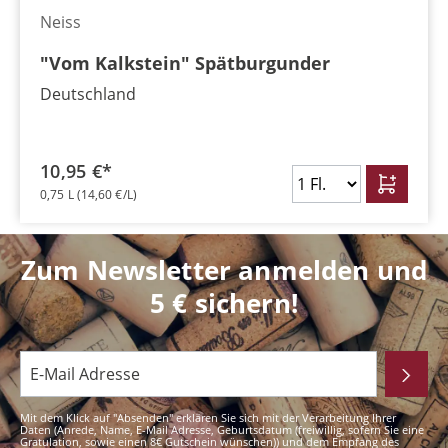
Neiss
"Vom Kalkstein" Spätburgunder
Deutschland
10,95 €*
0,75 L
(14,60 €/L)
Zum Newsletter anmelden und
5 € sichern!
Mit dem Klick auf "Absenden" erklären Sie sich mit der Verarbeitung Ihrer
Daten (Anrede, Name, E-Mail Adresse, Geburtsdatum (freiwillig, sofern Sie eine
Gratulation, sowie einen 8€ Gutschein wünschen)) und dem Empfang des