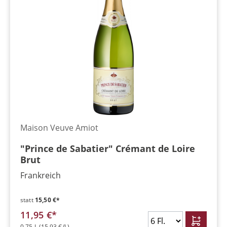
Maison Veuve Amiot
"Prince de Sabatier" Crémant de Loire
Brut
Frankreich
statt
15,50 €*
11,95 €*
0,75 L
(15,93 €/L)