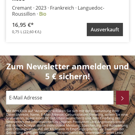
Cremant
2023
Frankreich
Languedoc-
Roussillon
Bio
16,95 €*
Ausverkauft
0,75 L
(22,60 €/L)
Zum Newsletter anmelden und
5 € sichern!
Mit dem Klick auf "Absenden" erklären Sie sich mit der Verarbeitung Ihrer
Daten (Anrede, Name, E-Mail Adresse, Geburtsdatum (freiwillig, sofern Sie eine
Gratulation, sowie einen 8€ Gutschein wünschen)) und dem Empfang des
Newsletters mit Informationen zu unseren Produkten und Angeboten sowie
mit dessen Analyse durch individuelle Messung, Speicherung und Auswertung
von Öffnungsraten und der Klickraten in Empfängerprofilen zu Zwecken der
Gestaltung künftiger Newsletter entsprechend den Interessen unserer Leser