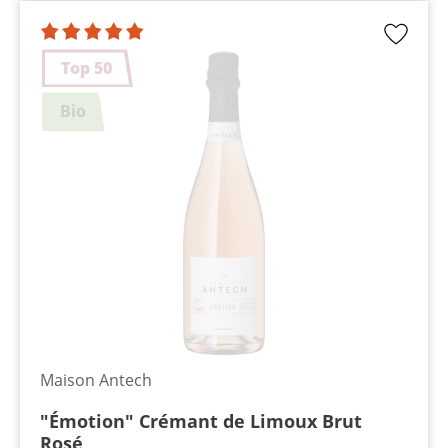
Top 50
Bio
Maison Antech
"Émotion" Crémant de Limoux Brut
Rosé