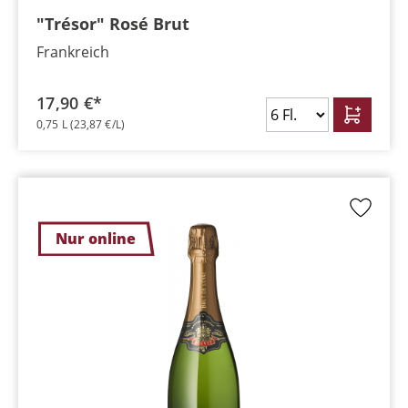
"Trésor" Rosé Brut
Frankreich
17,90 €*
0,75 L
(23,87 €/L)
Nur online