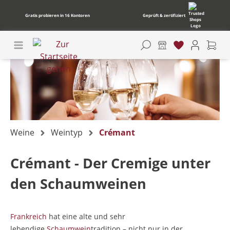
Gratis probieren in 16 Kontoren
Geprüft & zertifiziert
Weine
Weintyp
Crémant
Crémant - Der Cremige unter
den Schaumweinen
Frankreich
hat eine alte und sehr
lebendige
Schaumwein
tradition – nicht nur in der