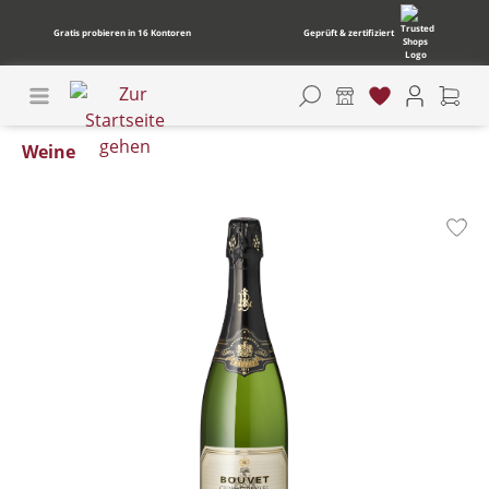
Gratis probieren in 16 Kontoren
Geprüft & zertifiziert
Weine
Bildergalerie überspringen