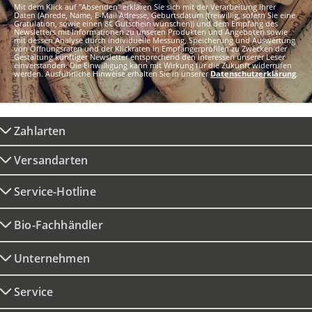
Mit dem Klick auf "Absenden" erklären Sie sich mit der Verarbeitung Ihrer
Daten (Anrede, Name, E-Mail Adresse, Geburtsdatum (freiwillig, sofern Sie eine
Gratulation, sowie einen 8€ Gutschein wünschen)) und dem Empfang des
Newsletters mit Informationen zu unseren Produkten und Angeboten sowie
mit dessen Analyse durch individuelle Messung, Speicherung und Auswertung
von Öffnungsraten und der Klickraten in Empfängerprofilen zu Zwecken der
Gestaltung künftiger Newsletter entsprechend den Interessen unserer Leser
einverstanden. Die Einwilligung kann mit Wirkung für die Zukunft widerrufen
werden. Ausführliche Hinweise erhalten Sie in unserer
Datenschutzerklärung
.
Zahlarten
Versandarten
Service-Hotline
Bio-Fachhändler
Unternehmen
Service