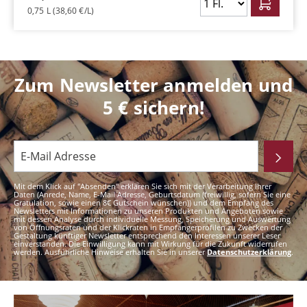
0,75 L
(38,60 €/L)
Zum Newsletter anmelden und
5 € sichern!
Mit dem Klick auf "Absenden" erklären Sie sich mit der Verarbeitung Ihrer
Daten (Anrede, Name, E-Mail Adresse, Geburtsdatum (freiwillig, sofern Sie eine
Gratulation, sowie einen 8€ Gutschein wünschen)) und dem Empfang des
Newsletters mit Informationen zu unseren Produkten und Angeboten sowie
mit dessen Analyse durch individuelle Messung, Speicherung und Auswertung
von Öffnungsraten und der Klickraten in Empfängerprofilen zu Zwecken der
Gestaltung künftiger Newsletter entsprechend den Interessen unserer Leser
einverstanden. Die Einwilligung kann mit Wirkung für die Zukunft widerrufen
werden. Ausführliche Hinweise erhalten Sie in unserer
Datenschutzerklärung
.