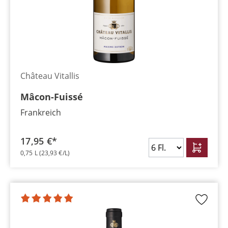
Château Vitallis
Mâcon-Fuissé
Frankreich
17,95 €*
0,75 L
(23,93 €/L)