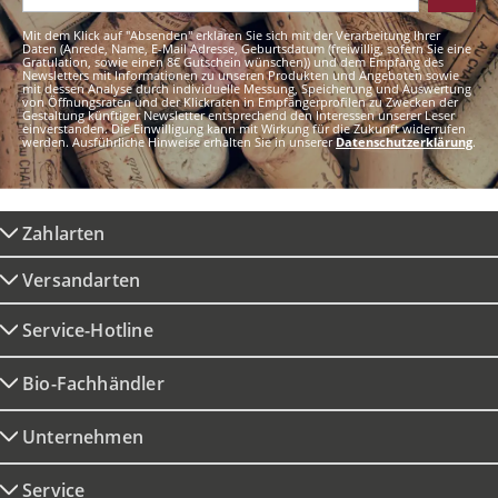
Mit dem Klick auf "Absenden" erklären Sie sich mit der Verarbeitung Ihrer
Daten (Anrede, Name, E-Mail Adresse, Geburtsdatum (freiwillig, sofern Sie eine
Gratulation, sowie einen 8€ Gutschein wünschen)) und dem Empfang des
Newsletters mit Informationen zu unseren Produkten und Angeboten sowie
mit dessen Analyse durch individuelle Messung, Speicherung und Auswertung
von Öffnungsraten und der Klickraten in Empfängerprofilen zu Zwecken der
Gestaltung künftiger Newsletter entsprechend den Interessen unserer Leser
einverstanden. Die Einwilligung kann mit Wirkung für die Zukunft widerrufen
werden. Ausführliche Hinweise erhalten Sie in unserer
Datenschutzerklärung
.
Zahlarten
Versandarten
Service-Hotline
Bio-Fachhändler
Unternehmen
Service