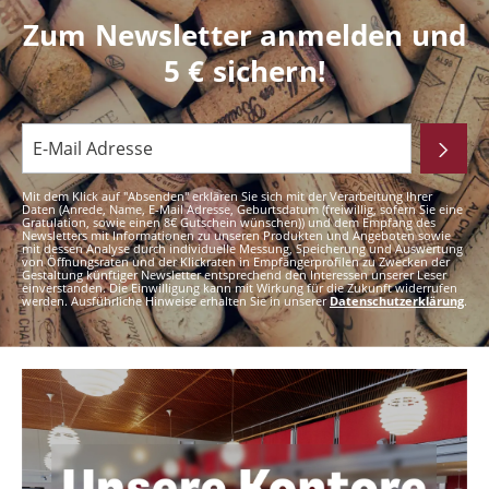
Zum Newsletter anmelden und
5 € sichern!
Mit dem Klick auf "Absenden" erklären Sie sich mit der Verarbeitung Ihrer
Daten (Anrede, Name, E-Mail Adresse, Geburtsdatum (freiwillig, sofern Sie eine
Gratulation, sowie einen 8€ Gutschein wünschen)) und dem Empfang des
Newsletters mit Informationen zu unseren Produkten und Angeboten sowie
mit dessen Analyse durch individuelle Messung, Speicherung und Auswertung
von Öffnungsraten und der Klickraten in Empfängerprofilen zu Zwecken der
Gestaltung künftiger Newsletter entsprechend den Interessen unserer Leser
einverstanden. Die Einwilligung kann mit Wirkung für die Zukunft widerrufen
werden. Ausführliche Hinweise erhalten Sie in unserer
Datenschutzerklärung
.