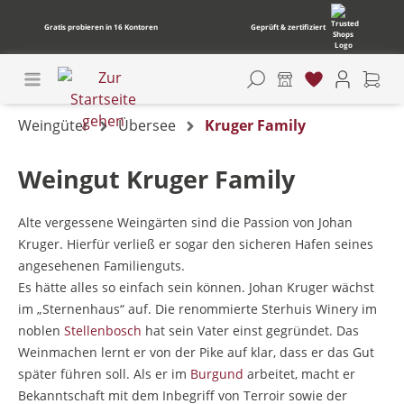
Gratis probieren in 16 Kontoren
Geprüft & zertifiziert
Weingüter
Übersee
Kruger Family
Weingut Kruger Family
Alte vergessene Weingärten sind die Passion von Johan
Kruger. Hierfür verließ er sogar den sicheren Hafen seines
angesehenen Familienguts.
Es hätte alles so einfach sein können. Johan Kruger wächst
im „Sternenhaus“ auf. Die renommierte Sterhuis Winery im
noblen
Stellenbosch
hat sein Vater einst gegründet. Das
Weinmachen lernt er von der Pike auf klar, dass er das Gut
später führen soll. Als er im
Burgund
arbeitet, macht er
Bekanntschaft mit dem Inbegriff von Terroir sowie der