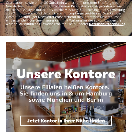
Gratulation, sowie einen 8€ Gutschein wünschen)) und dem Empfang des
Newsletters mit Informationen zu unseren Produkten und Angeboten sowie
mit dessen Analyse durch individuelle Messung, Speicherung und Auswertung
von Öffnungsraten und der Klickraten in Empfängerprofilen zu Zwecken der
Gestaltung künftiger Newsletter entsprechend den Interessen unserer Leser
einverstanden. Die Einwilligung kann mit Wirkung für die Zukunft widerrufen
werden. Ausführliche Hinweise erhalten Sie in unserer
Datenschutzerklärung
.