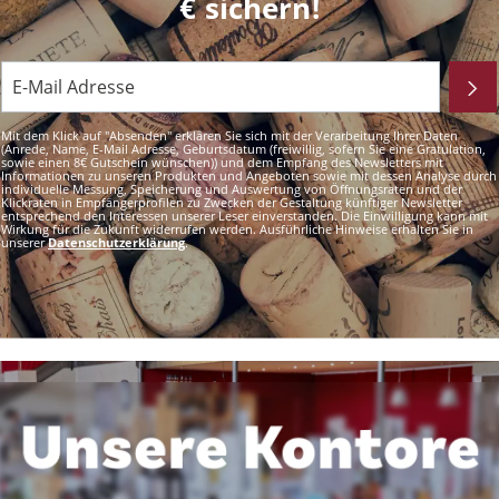
€ sichern!
Mit dem Klick auf "Absenden" erklären Sie sich mit der Verarbeitung Ihrer Daten
(Anrede, Name, E-Mail Adresse, Geburtsdatum (freiwillig, sofern Sie eine Gratulation,
sowie einen 8€ Gutschein wünschen)) und dem Empfang des Newsletters mit
Informationen zu unseren Produkten und Angeboten sowie mit dessen Analyse durch
individuelle Messung, Speicherung und Auswertung von Öffnungsraten und der
Klickraten in Empfängerprofilen zu Zwecken der Gestaltung künftiger Newsletter
entsprechend den Interessen unserer Leser einverstanden. Die Einwilligung kann mit
Wirkung für die Zukunft widerrufen werden. Ausführliche Hinweise erhalten Sie in
unserer
Datenschutzerklärung
.