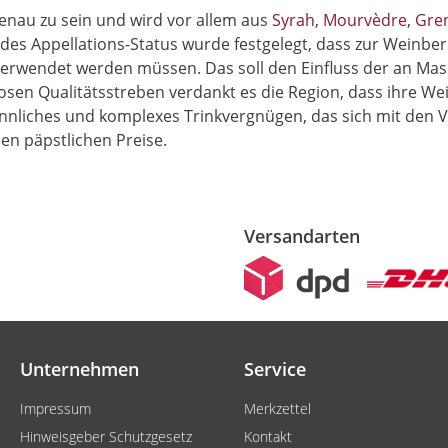
enau zu sein und wird vor allem aus
Syrah
,
Mourvèdre
,
Gre
es Appellations-Status wurde festgelegt, dass zur Weinbe
erwendet werden müssen. Das soll den Einfluss der an Masse
n Qualitätsstreben verdankt es die Region, dass ihre Wein
sinnliches und komplexes Trinkvergnügen, das sich mit den
en päpstlichen Preise.
Versandarten
Unternehmen
Service
Impressum
Merkzettel
Hinweisgeber Schutzgesetz
Kontakt