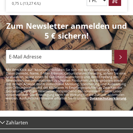
0,75 L
(13,27 €/L)
Zum Newsletter anmelden und
5 € sichern!
Mit dem Klick auf "Absenden" erklären Sie sich mit der Verarbeitung Ihrer
Daten (Anrede, Name, E-Mail Adresse, Geburtsdatum (freiwillig, sofern Sie eine
Gratulation, sowie einen 8€ Gutschein wünschen)) und dem Empfang des
Newsletters mit Informationen zu unseren Produkten und Angeboten sowie
mit dessen Analyse durch individuelle Messung, Speicherung und Auswertung
von Öffnungsraten und der Klickraten in Empfängerprofilen zu Zwecken der
Gestaltung künftiger Newsletter entsprechend den Interessen unserer Leser
einverstanden. Die Einwilligung kann mit Wirkung für die Zukunft widerrufen
werden. Ausführliche Hinweise erhalten Sie in unserer
Datenschutzerklärung
.
Zahlarten