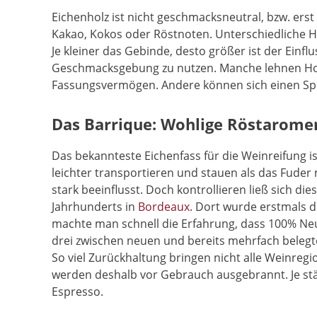
Eichenholz ist nicht geschmacksneutral, bzw. ers
Kakao, Kokos oder Röstnoten. Unterschiedliche H
Je kleiner das Gebinde, desto größer ist der Einfl
Geschmacksgebung zu nutzen. Manche lehnen Holzn
Fassungsvermögen. Andere können sich einen Spi
Das Barrique: Wohlige Röstarome
Das bekannteste Eichenfass für die Weinreifung i
leichter transportieren und stauen als das Fuder 
stark beeinflusst. Doch kontrollieren ließ sich di
Jahrhunderts in
Bordeaux.
Dort wurde erstmals di
machte man schnell die Erfahrung, dass 100% Neuh
drei zwischen neuen und bereits mehrfach belegte
So viel Zurückhaltung bringen nicht alle Weinre
werden deshalb vor Gebrauch ausgebrannt. Je stä
Espresso.