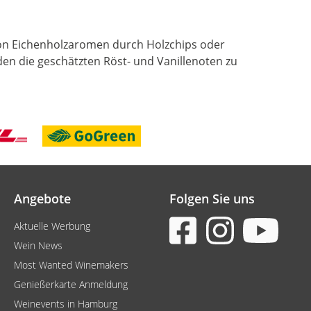
 von Eichenholzaromen durch Holzchips oder
en die geschätzten Röst- und Vanillenoten zu
Angebote
Folgen Sie uns
Aktuelle Werbung
Wein News
Most Wanted Winemakers
Genießerkarte Anmeldung
Weinevents in Hamburg