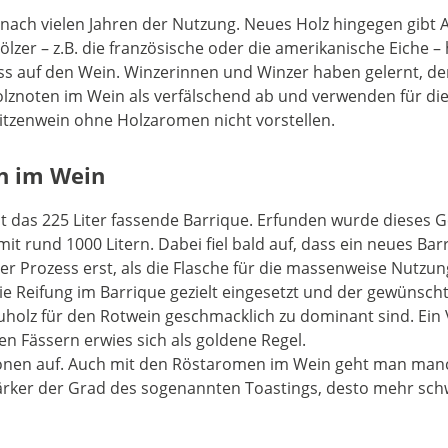
t nach vielen Jahren der Nutzung. Neues Holz hingegen gibt
ölzer – z.B. die französische oder die amerikanische Eich
uss auf den Wein. Winzerinnen und Winzer haben gelernt, den 
oten im Wein als verfälschend ab und verwenden für die Re
tzenwein ohne Holzaromen nicht vorstellen.
n im Wein
st das 225 Liter fassende Barrique. Erfunden wurde dieses G
mit rund 1000 Litern. Dabei fiel bald auf, dass ein neues B
eser Prozess erst, als die Flasche für die massenweise Nutzu
e Reifung im Barrique gezielt eingesetzt und der gewünsc
olz für den Rotwein geschmacklich zu dominant sind. Ein Ve
n Fässern erwies sich als goldene Regel.
gionen auf. Auch mit den Röstaromen im Wein geht man man
rker der Grad des sogenannten Toastings, desto mehr schwe