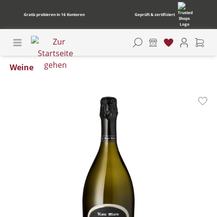
Gratis probieren in 16 Kontoren
Geprüft & zertifiziert
Weine
Bildergalerie überspringen