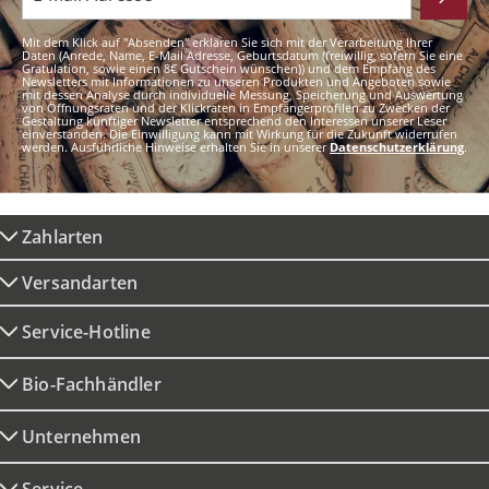
Mit dem Klick auf "Absenden" erklären Sie sich mit der Verarbeitung Ihrer
Daten (Anrede, Name, E-Mail Adresse, Geburtsdatum (freiwillig, sofern Sie eine
Gratulation, sowie einen 8€ Gutschein wünschen)) und dem Empfang des
Newsletters mit Informationen zu unseren Produkten und Angeboten sowie
mit dessen Analyse durch individuelle Messung, Speicherung und Auswertung
von Öffnungsraten und der Klickraten in Empfängerprofilen zu Zwecken der
Gestaltung künftiger Newsletter entsprechend den Interessen unserer Leser
einverstanden. Die Einwilligung kann mit Wirkung für die Zukunft widerrufen
werden. Ausführliche Hinweise erhalten Sie in unserer
Datenschutzerklärung
.
Zahlarten
Versandarten
Service-Hotline
Bio-Fachhändler
Unternehmen