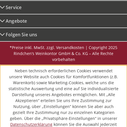
Service
Angebote
Folgen Sie uns
*Preise inkl. MwSt. zzgl. Versandkosten | Copyright 2025
Rindchen’s Weinkontor GmbH & Co. KG – Alle Rechte
vorbehalten
Neben technisch erforderlichen Cookies verwendet
unsere Website auch Cookies für Komfortfunktionen (z.B.
Warenkorb) sowie Marketing-Cookies, welche uns die
statistische Auswertung und eine auf Sie individualisierte
Darstellung unseres Angebotes ermöglichen. Mit „Alle
Akzeptieren“ erteilen Sie uns Ihre Zustimmung zur
Nutzung, über „Einstellungen“ können Sie aber auch
gezielt Ihre Zustimmung nur zu einzelnen Kategorien
geben. Über die „Privatsphäre-Einstellungen“ in unserer
Datenschutzerklärung
können Sie die Auswahl jederzeit