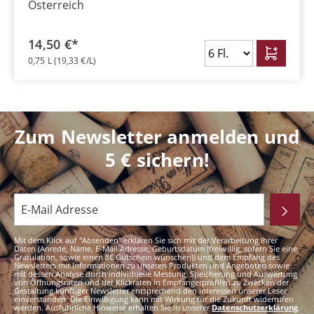
Österreich
14,50 €*
0,75 L
(19,33 €/L)
Zum Newsletter anmelden und
5 € sichern!
Mit dem Klick auf "Absenden" erklären Sie sich mit der Verarbeitung Ihrer
Daten (Anrede, Name, E-Mail Adresse, Geburtsdatum (freiwillig, sofern Sie eine
Gratulation, sowie einen 8€ Gutschein wünschen)) und dem Empfang des
Newsletters mit Informationen zu unseren Produkten und Angeboten sowie
mit dessen Analyse durch individuelle Messung, Speicherung und Auswertung
von Öffnungsraten und der Klickraten in Empfängerprofilen zu Zwecken der
Gestaltung künftiger Newsletter entsprechend den Interessen unserer Leser
einverstanden. Die Einwilligung kann mit Wirkung für die Zukunft widerrufen
werden. Ausführliche Hinweise erhalten Sie in unserer
Datenschutzerklärung
.