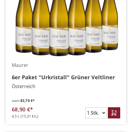
Maurer
6er Paket "Urkristall" Grüner Veltliner
Österreich
statt
83,70 €*
68,90 €*
4,5 L
(15,31 €/L)