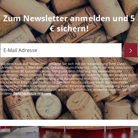
Zum Newsletter anmelden und 5
€ sichern!
Mit dem Klick auf "Absenden" erklären Sie sich mit der Verarbeitung Ihrer Daten
(Anrede, Name, E-Mail Adresse, Geburtsdatum (freiwillig, sofern Sie eine Gratulation,
sowie einen 8€ Gutschein wünschen)) und dem Empfang des Newsletters mit
Informationen zu unseren Produkten und Angeboten sowie mit dessen Analyse durch
individuelle Messung, Speicherung und Auswertung von Öffnungsraten und der
Klickraten in Empfängerprofilen zu Zwecken der Gestaltung künftiger Newsletter
entsprechend den Interessen unserer Leser einverstanden. Die Einwilligung kann mit
Wirkung für die Zukunft widerrufen werden. Ausführliche Hinweise erhalten Sie in
unserer
Datenschutzerklärung
.