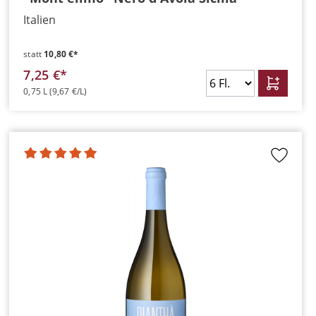
Italien
statt
10,80 €*
7,25 €*
0,75 L
(9,67 €/L)