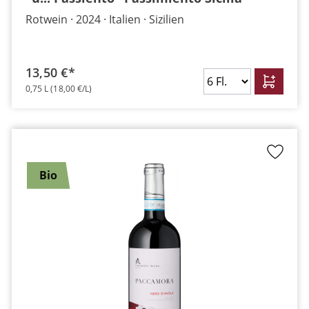
Rotwein
2024
Italien
Sizilien
13,50 €*
0,75 L
(18,00 €/L)
Bio