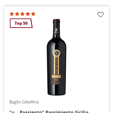
Top 50
Baglio Gibellina
"u... Passiento" Passimiento Sicilia