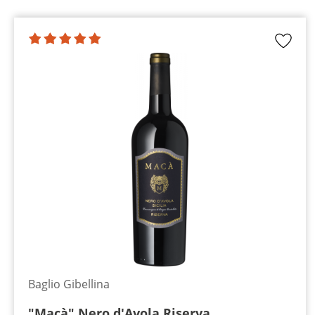
Baglio Gibellina
"Macà" Nero d'Avola Riserva