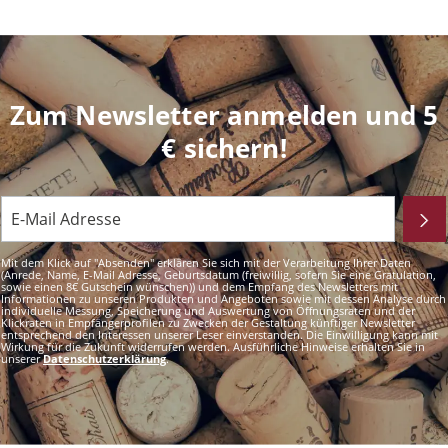
Zum Newsletter anmelden und 5
€ sichern!
Mit dem Klick auf "Absenden" erklären Sie sich mit der Verarbeitung Ihrer Daten
(Anrede, Name, E-Mail Adresse, Geburtsdatum (freiwillig, sofern Sie eine Gratulation,
sowie einen 8€ Gutschein wünschen)) und dem Empfang des Newsletters mit
Informationen zu unseren Produkten und Angeboten sowie mit dessen Analyse durch
individuelle Messung, Speicherung und Auswertung von Öffnungsraten und der
Klickraten in Empfängerprofilen zu Zwecken der Gestaltung künftiger Newsletter
entsprechend den Interessen unserer Leser einverstanden. Die Einwilligung kann mit
Wirkung für die Zukunft widerrufen werden. Ausführliche Hinweise erhalten Sie in
unserer
Datenschutzerklärung
.