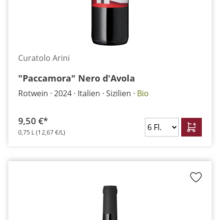
Curatolo Arini
"Paccamora" Nero d'Avola
Rotwein
2024
Italien
Sizilien
Bio
9,50 €*
0,75 L
(12,67 €/L)