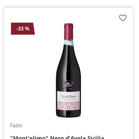
-33 %
Fazio
"Mont'elimo" Nero d'Avola Sicilia