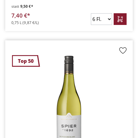
statt
9,50 €*
7,40 €*
0,75 L
(9,87 €/L)
Top 50