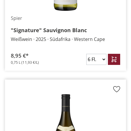
Spier
"Signature" Sauvignon Blanc
Weißwein
2025
Südafrika
Western Cape
8,95 €*
0,75 L
(11,93 €/L)