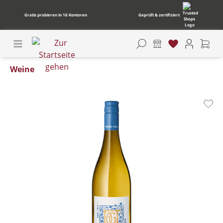
Gratis probieren in 16 Kontoren
Geprüft & zertifiziert
Weine
Bildergalerie überspringen