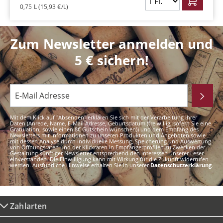
0,75 L
(15,93 €/L)
Zum Newsletter anmelden und
5 € sichern!
Mit dem Klick auf "Absenden" erklären Sie sich mit der Verarbeitung Ihrer
Daten (Anrede, Name, E-Mail Adresse, Geburtsdatum (freiwillig, sofern Sie eine
Gratulation, sowie einen 8€ Gutschein wünschen)) und dem Empfang des
Newsletters mit Informationen zu unseren Produkten und Angeboten sowie
mit dessen Analyse durch individuelle Messung, Speicherung und Auswertung
von Öffnungsraten und der Klickraten in Empfängerprofilen zu Zwecken der
Gestaltung künftiger Newsletter entsprechend den Interessen unserer Leser
einverstanden. Die Einwilligung kann mit Wirkung für die Zukunft widerrufen
werden. Ausführliche Hinweise erhalten Sie in unserer
Datenschutzerklärung
.
Zahlarten