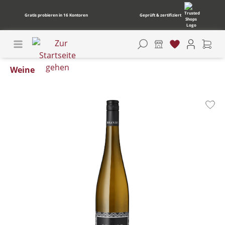
Gratis probieren in 16 Kontoren
Geprüft & zertifiziert
Weine
Bildergalerie überspringen