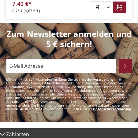
7,40 €*
0,75 L
(9,87 €/L)
Zum Newsletter anmelden und
5 € sichern!
Mit dem Klick auf "Absenden" erklären Sie sich mit der Verarbeitung Ihrer
Daten (Anrede, Name, E-Mail Adresse, Geburtsdatum (freiwillig, sofern Sie eine
Gratulation, sowie einen 8€ Gutschein wünschen)) und dem Empfang des
Newsletters mit Informationen zu unseren Produkten und Angeboten sowie
mit dessen Analyse durch individuelle Messung, Speicherung und Auswertung
von Öffnungsraten und der Klickraten in Empfängerprofilen zu Zwecken der
Gestaltung künftiger Newsletter entsprechend den Interessen unserer Leser
einverstanden. Die Einwilligung kann mit Wirkung für die Zukunft widerrufen
werden. Ausführliche Hinweise erhalten Sie in unserer
Datenschutzerklärung
.
Zahlarten