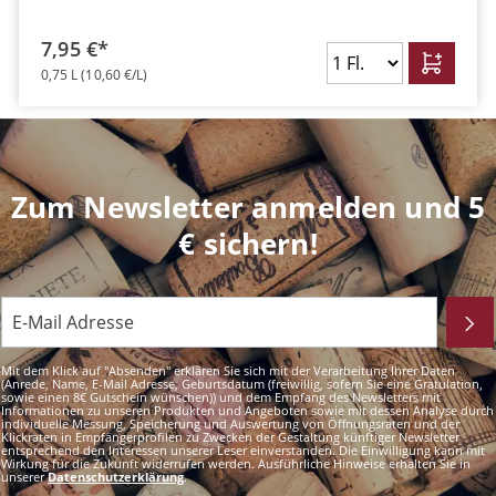
7,95 €*
0,75 L
(10,60 €/L)
Zum Newsletter anmelden und 5
€ sichern!
Mit dem Klick auf "Absenden" erklären Sie sich mit der Verarbeitung Ihrer Daten
(Anrede, Name, E-Mail Adresse, Geburtsdatum (freiwillig, sofern Sie eine Gratulation,
sowie einen 8€ Gutschein wünschen)) und dem Empfang des Newsletters mit
Informationen zu unseren Produkten und Angeboten sowie mit dessen Analyse durch
individuelle Messung, Speicherung und Auswertung von Öffnungsraten und der
Klickraten in Empfängerprofilen zu Zwecken der Gestaltung künftiger Newsletter
entsprechend den Interessen unserer Leser einverstanden. Die Einwilligung kann mit
Wirkung für die Zukunft widerrufen werden. Ausführliche Hinweise erhalten Sie in
unserer
Datenschutzerklärung
.