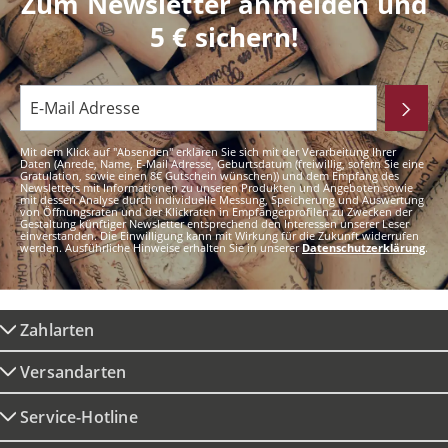
Zum Newsletter anmelden und
5 € sichern!
Mit dem Klick auf "Absenden" erklären Sie sich mit der Verarbeitung Ihrer
Daten (Anrede, Name, E-Mail Adresse, Geburtsdatum (freiwillig, sofern Sie eine
Gratulation, sowie einen 8€ Gutschein wünschen)) und dem Empfang des
Newsletters mit Informationen zu unseren Produkten und Angeboten sowie
mit dessen Analyse durch individuelle Messung, Speicherung und Auswertung
von Öffnungsraten und der Klickraten in Empfängerprofilen zu Zwecken der
Gestaltung künftiger Newsletter entsprechend den Interessen unserer Leser
einverstanden. Die Einwilligung kann mit Wirkung für die Zukunft widerrufen
werden. Ausführliche Hinweise erhalten Sie in unserer
Datenschutzerklärung
.
Zahlarten
Versandarten
Service-Hotline