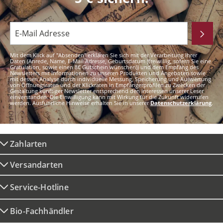
Mit dem Klick auf "Absenden" erklären Sie sich mit der Verarbeitung Ihrer
Daten (Anrede, Name, E-Mail Adresse, Geburtsdatum (freiwillig, sofern Sie eine
Gratulation, sowie einen 8€ Gutschein wünschen)) und dem Empfang des
Newsletters mit Informationen zu unseren Produkten und Angeboten sowie
mit dessen Analyse durch individuelle Messung, Speicherung und Auswertung
von Öffnungsraten und der Klickraten in Empfängerprofilen zu Zwecken der
Gestaltung künftiger Newsletter entsprechend den Interessen unserer Leser
einverstanden. Die Einwilligung kann mit Wirkung für die Zukunft widerrufen
werden. Ausführliche Hinweise erhalten Sie in unserer
Datenschutzerklärung
.
Zahlarten
Versandarten
Service-Hotline
Bio-Fachhändler