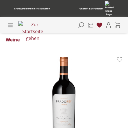
Gratis probieren in 16 Kontoren
Geprüft & zertifiziert
Weine
Bildergalerie überspringen