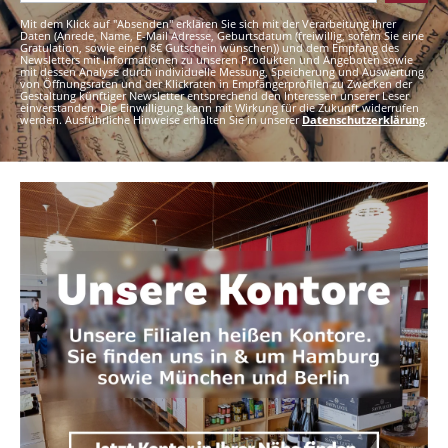
Mit dem Klick auf "Absenden" erklären Sie sich mit der Verarbeitung Ihrer
Daten (Anrede, Name, E-Mail Adresse, Geburtsdatum (freiwillig, sofern Sie eine
Gratulation, sowie einen 8€ Gutschein wünschen)) und dem Empfang des
Newsletters mit Informationen zu unseren Produkten und Angeboten sowie
mit dessen Analyse durch individuelle Messung, Speicherung und Auswertung
von Öffnungsraten und der Klickraten in Empfängerprofilen zu Zwecken der
Gestaltung künftiger Newsletter entsprechend den Interessen unserer Leser
einverstanden. Die Einwilligung kann mit Wirkung für die Zukunft widerrufen
werden. Ausführliche Hinweise erhalten Sie in unserer
Datenschutzerklärung
.