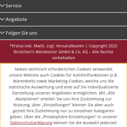
Service
Angebote
Folgen Sie uns
*Preise inkl. MwSt. zzgl. Versandkosten | Copyright 2025
Rindchen’s Weinkontor GmbH & Co. KG – Alle Rechte
vorbehalten
Neben technisch erforderlichen Cookies verwendet
unsere Website auch Cookies für Komfortfunktionen (z.B.
Warenkorb) sowie Marketing-Cookies, welche uns die
statistische Auswertung und eine auf Sie individualisierte
Darstellung unseres Angebotes ermöglichen. Mit „Alle
Akzeptieren“ erteilen Sie uns Ihre Zustimmung zur
Nutzung, über „Einstellungen“ können Sie aber auch
gezielt Ihre Zustimmung nur zu einzelnen Kategorien
geben. Über die „Privatsphäre-Einstellungen“ in unserer
Datenschutzerklärung
können Sie die Auswahl jederzeit