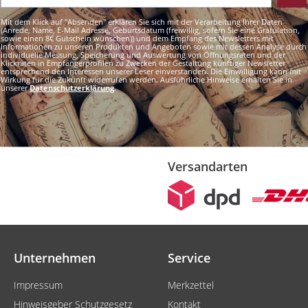
Mit dem Klick auf "Absenden" erklären Sie sich mit der Verarbeitung Ihrer Daten
(Anrede, Name, E-Mail Adresse, Geburtsdatum (freiwillig, sofern Sie eine Gratulation,
sowie einen 8€ Gutschein wünschen)) und dem Empfang des Newsletters mit
Informationen zu unseren Produkten und Angeboten sowie mit dessen Analyse durch
individuelle Messung, Speicherung und Auswertung von Öffnungsraten und der
Klickraten in Empfängerprofilen zu Zwecken der Gestaltung künftiger Newsletter
entsprechend den Interessen unserer Leser einverstanden. Die Einwilligung kann mit
Wirkung für die Zukunft widerrufen werden. Ausführliche Hinweise erhalten Sie in
unserer
Datenschutzerklärung
.
Versandarten
Unternehmen
Service
Impressum
Merkzettel
Hinweisgeber Schutzgesetz
Kontakt