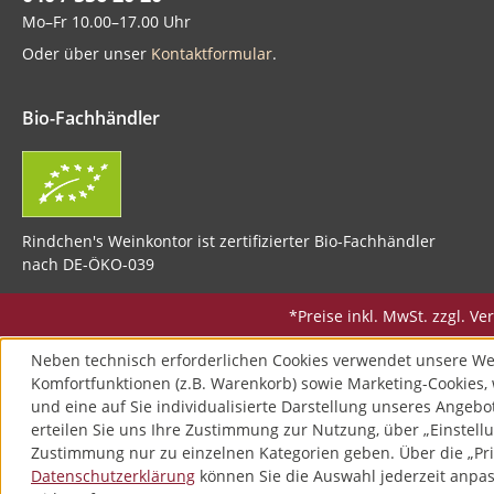
Mo–Fr 10.00–17.00 Uhr
Oder über unser
Kontaktformular
.
Bio-Fachhändler
Rindchen's Weinkontor ist zertifizierter Bio-Fachhändler
nach DE-ÖKO-039
*Preise inkl. MwSt. zzgl. 
Neben technisch erforderlichen Cookies verwendet unsere We
Komfortfunktionen (z.B. Warenkorb) sowie Marketing-Cookies, 
und eine auf Sie individualisierte Darstellung unseres Angebo
erteilen Sie uns Ihre Zustimmung zur Nutzung, über „Einstellu
Zustimmung nur zu einzelnen Kategorien geben. Über die „Pri
Datenschutzerklärung
können Sie die Auswahl jederzeit anpass