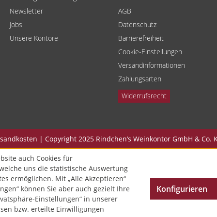
Newsletter
AGB
Jobs
Datenschutz
Unsere Kontore
Barrierefreiheit
Cookie-Einstellungen
Versandinformationen
Zahlungsarten
Widerrufsrecht
Versandkosten | Copyright 2025 Rindchen’s Weinkontor GmbH & Co. K
bsite auch Cookies für
welche uns die statistische Auswertung
tes ermöglichen. Mit „Alle Akzeptieren“
Konfigurieren
ngen“ können Sie aber auch gezielt Ihre
vatsphäre-Einstellungen“ in unserer
en bzw. erteilte Einwilligungen