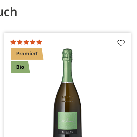
uch
Prämiert
Bio