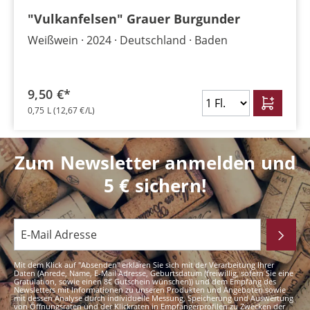
"Vulkanfelsen" Grauer Burgunder
Weißwein
2024
Deutschland
Baden
9,50 €*
0,75 L
(12,67 €/L)
Zum Newsletter anmelden und
5 € sichern!
Mit dem Klick auf "Absenden" erklären Sie sich mit der Verarbeitung Ihrer
Daten (Anrede, Name, E-Mail Adresse, Geburtsdatum (freiwillig, sofern Sie eine
Gratulation, sowie einen 8€ Gutschein wünschen)) und dem Empfang des
Newsletters mit Informationen zu unseren Produkten und Angeboten sowie
mit dessen Analyse durch individuelle Messung, Speicherung und Auswertung
von Öffnungsraten und der Klickraten in Empfängerprofilen zu Zwecken der