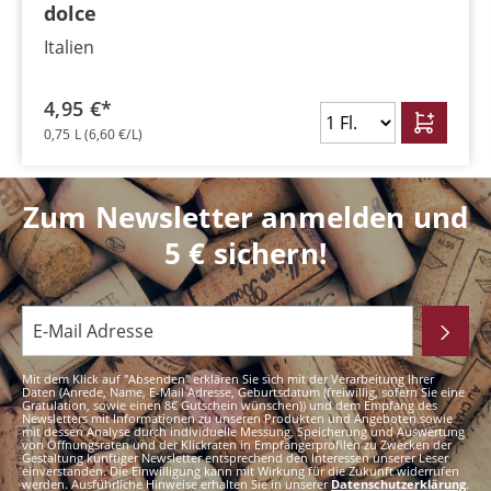
dolce
Italien
4,95 €*
0,75 L
(6,60 €/L)
Zum Newsletter anmelden und
5 € sichern!
Mit dem Klick auf "Absenden" erklären Sie sich mit der Verarbeitung Ihrer
Daten (Anrede, Name, E-Mail Adresse, Geburtsdatum (freiwillig, sofern Sie eine
Gratulation, sowie einen 8€ Gutschein wünschen)) und dem Empfang des
Newsletters mit Informationen zu unseren Produkten und Angeboten sowie
mit dessen Analyse durch individuelle Messung, Speicherung und Auswertung
von Öffnungsraten und der Klickraten in Empfängerprofilen zu Zwecken der
Gestaltung künftiger Newsletter entsprechend den Interessen unserer Leser
einverstanden. Die Einwilligung kann mit Wirkung für die Zukunft widerrufen
werden. Ausführliche Hinweise erhalten Sie in unserer
Datenschutzerklärung
.