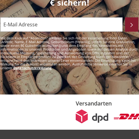
€ sichern!
Mit dem Klick auf "Absenden" erklären Sie sich mit der Verarbeitung Ihrer Daten
(Anrede, Name, E-Mail Adresse, Geburtsdatum (freiwillig, sofern Sie eine Gratulation,
sowie einen 8€ Gutschein wünschen)) und dem Empfang des Newsletters mit
Informationen zu unseren Produkten und Angeboten sowie mit dessen Analyse durch
individuelle Messung, Speicherung und Auswertung von Öffnungsraten und der
Klickraten in Empfängerprofilen zu Zwecken der Gestaltung künftiger Newsletter
entsprechend den Interessen unserer Leser einverstanden. Die Einwilligung kann mit
Wirkung für die Zukunft widerrufen werden. Ausführliche Hinweise erhalten Sie in
unserer
Datenschutzerklärung
.
Versandarten