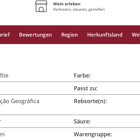
Wein erleben
Verkosten, staunen, genießen
rief
Bewertungen
Region
Herkunftsland
We
fite
Farbe:
Passt zu:
ação Geográfica
Rebsorte(n):
r
Säure:
en
Warengruppe: