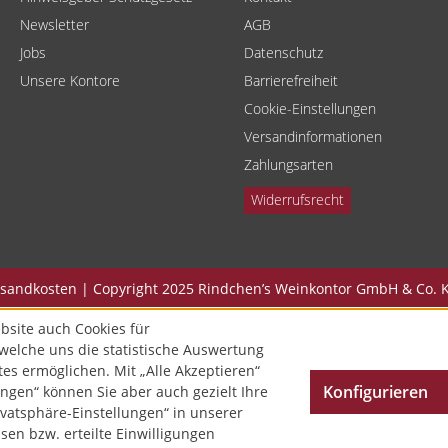
Newsletter
AGB
Jobs
Datenschutz
Unsere Kontore
Barrierefreiheit
Cookie-Einstellungen
Versandinformationen
Zahlungsarten
Widerrufsrecht
Versandkosten | Copyright 2025 Rindchen’s Weinkontor GmbH & Co. K
bsite auch Cookies für
welche uns die statistische Auswertung
tes ermöglichen. Mit „Alle Akzeptieren“
Konfigurieren
ngen“ können Sie aber auch gezielt Ihre
vatsphäre-Einstellungen“ in unserer
en bzw. erteilte Einwilligungen