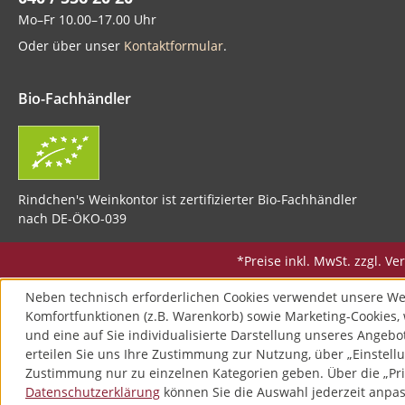
Mo–Fr 10.00–17.00 Uhr
Oder über unser
Kontaktformular
.
Bio-Fachhändler
Rindchen's Weinkontor ist zertifizierter Bio-Fachhändler
nach DE-ÖKO-039
*Preise inkl. MwSt. zzgl. 
Neben technisch erforderlichen Cookies verwendet unsere We
Komfortfunktionen (z.B. Warenkorb) sowie Marketing-Cookies, 
und eine auf Sie individualisierte Darstellung unseres Angebo
erteilen Sie uns Ihre Zustimmung zur Nutzung, über „Einstellu
Zustimmung nur zu einzelnen Kategorien geben. Über die „Pri
Datenschutzerklärung
können Sie die Auswahl jederzeit anpass