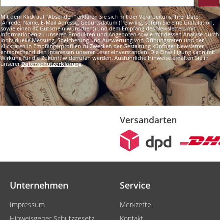
Mit dem Klick auf "Absenden" erklären Sie sich mit der Verarbeitung Ihrer Daten
(Anrede, Name, E-Mail Adresse, Geburtsdatum (freiwillig, sofern Sie eine Gratulation,
sowie einen 8€ Gutschein wünschen)) und dem Empfang des Newsletters mit
Informationen zu unseren Produkten und Angeboten sowie mit dessen Analyse durch
individuelle Messung, Speicherung und Auswertung von Öffnungsraten und der
Klickraten in Empfängerprofilen zu Zwecken der Gestaltung künftiger Newsletter
entsprechend den Interessen unserer Leser einverstanden. Die Einwilligung kann mit
Wirkung für die Zukunft widerrufen werden. Ausführliche Hinweise erhalten Sie in
unserer
Datenschutzerklärung
.
Versandarten
Unternehmen
Service
Impressum
Merkzettel
Hinweisgeber Schutzgesetz
Kontakt