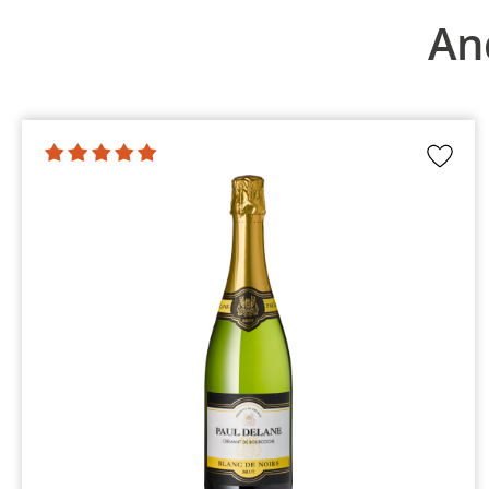
Produktgalerie überspringen
An