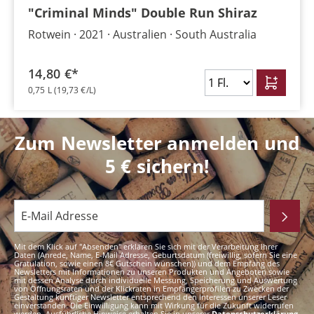
"Criminal Minds" Double Run Shiraz
Rotwein
2021
Australien
South Australia
14,80 €*
0,75 L
(19,73 €/L)
Zum Newsletter anmelden und
5 € sichern!
Mit dem Klick auf "Absenden" erklären Sie sich mit der Verarbeitung Ihrer
Daten (Anrede, Name, E-Mail Adresse, Geburtsdatum (freiwillig, sofern Sie eine
Gratulation, sowie einen 8€ Gutschein wünschen)) und dem Empfang des
Newsletters mit Informationen zu unseren Produkten und Angeboten sowie
mit dessen Analyse durch individuelle Messung, Speicherung und Auswertung
von Öffnungsraten und der Klickraten in Empfängerprofilen zu Zwecken der
Gestaltung künftiger Newsletter entsprechend den Interessen unserer Leser
einverstanden. Die Einwilligung kann mit Wirkung für die Zukunft widerrufen
werden. Ausführliche Hinweise erhalten Sie in unserer
Datenschutzerklärung
.