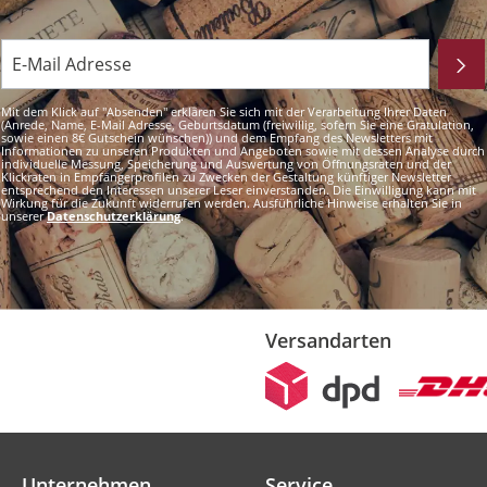
Mit dem Klick auf "Absenden" erklären Sie sich mit der Verarbeitung Ihrer Daten
(Anrede, Name, E-Mail Adresse, Geburtsdatum (freiwillig, sofern Sie eine Gratulation,
sowie einen 8€ Gutschein wünschen)) und dem Empfang des Newsletters mit
Informationen zu unseren Produkten und Angeboten sowie mit dessen Analyse durch
individuelle Messung, Speicherung und Auswertung von Öffnungsraten und der
Klickraten in Empfängerprofilen zu Zwecken der Gestaltung künftiger Newsletter
entsprechend den Interessen unserer Leser einverstanden. Die Einwilligung kann mit
Wirkung für die Zukunft widerrufen werden. Ausführliche Hinweise erhalten Sie in
unserer
Datenschutzerklärung
.
Versandarten
Unternehmen
Service