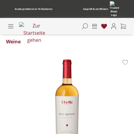
Gratis probieren in 16 Kontoren
Geprüft & zertifiziert
Weine
Bildergalerie überspringen