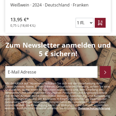
Weißwein
2024
Deutschland
Franken
13,95 €*
0,75 L
(18,60 €/L)
Zum Newsletter anmelden und
5 € sichern!
Mit dem Klick auf "Absenden" erklären Sie sich mit der Verarbeitung Ihrer
Daten (Anrede, Name, E-Mail Adresse, Geburtsdatum (freiwillig, sofern Sie eine
Gratulation, sowie einen 8€ Gutschein wünschen)) und dem Empfang des
Newsletters mit Informationen zu unseren Produkten und Angeboten sowie
mit dessen Analyse durch individuelle Messung, Speicherung und Auswertung
von Öffnungsraten und der Klickraten in Empfängerprofilen zu Zwecken der
Gestaltung künftiger Newsletter entsprechend den Interessen unserer Leser
einverstanden. Die Einwilligung kann mit Wirkung für die Zukunft widerrufen
werden. Ausführliche Hinweise erhalten Sie in unserer
Datenschutzerklärung
.