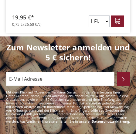
19,95 €*
0,75 L
(26,60 €/L)
Zum Newsletter anmelden und
5 € sichern!
Mit dem Klick auf "Absenden" erklären Sie sich mit der Verarbeitung Ihrer
Daten (Anrede, Name, E-Mail Adresse, Geburtsdatum (freiwillig, sofern Sie eine
Gratulation, sowie einen 8€ Gutschein wünschen)) und dem Empfang des
Newsletters mit Informationen zu unseren Produkten und Angeboten sowie
mit dessen Analyse durch individuelle Messung, Speicherung und Auswertung
von Öffnungsraten und der Klickraten in Empfängerprofilen zu Zwecken der
Gestaltung künftiger Newsletter entsprechend den Interessen unserer Leser
einverstanden. Die Einwilligung kann mit Wirkung für die Zukunft widerrufen
werden. Ausführliche Hinweise erhalten Sie in unserer
Datenschutzerklärung
.