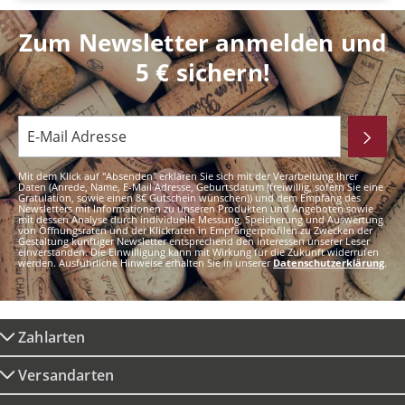
Zum Newsletter anmelden und
5 € sichern!
Mit dem Klick auf "Absenden" erklären Sie sich mit der Verarbeitung Ihrer
Daten (Anrede, Name, E-Mail Adresse, Geburtsdatum (freiwillig, sofern Sie eine
Gratulation, sowie einen 8€ Gutschein wünschen)) und dem Empfang des
Newsletters mit Informationen zu unseren Produkten und Angeboten sowie
mit dessen Analyse durch individuelle Messung, Speicherung und Auswertung
von Öffnungsraten und der Klickraten in Empfängerprofilen zu Zwecken der
Gestaltung künftiger Newsletter entsprechend den Interessen unserer Leser
einverstanden. Die Einwilligung kann mit Wirkung für die Zukunft widerrufen
werden. Ausführliche Hinweise erhalten Sie in unserer
Datenschutzerklärung
.
Zahlarten
Versandarten