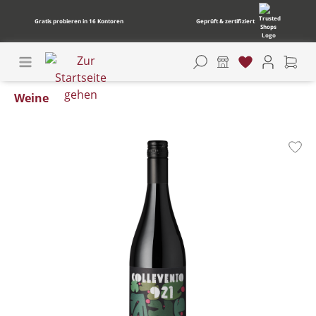
Gratis probieren in 16 Kontoren
Geprüft & zertifiziert
Weine
Bildergalerie überspringen