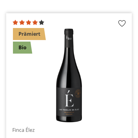
Prämiert
Bio
Finca Élez