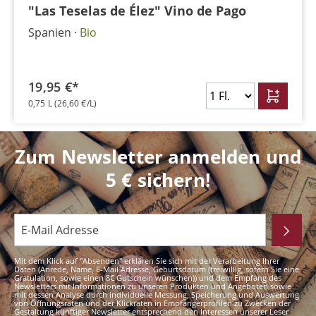
"Las Teselas de Élez" Vino de Pago
Spanien
Bio
19,95 €*
0,75 L
(26,60 €/L)
Zum Newsletter anmelden und
5 € sichern!
Mit dem Klick auf "Absenden" erklären Sie sich mit der Verarbeitung Ihrer
Daten (Anrede, Name, E-Mail Adresse, Geburtsdatum (freiwillig, sofern Sie eine
Gratulation, sowie einen 8€ Gutschein wünschen)) und dem Empfang des
Newsletters mit Informationen zu unseren Produkten und Angeboten sowie
mit dessen Analyse durch individuelle Messung, Speicherung und Auswertung
von Öffnungsraten und der Klickraten in Empfängerprofilen zu Zwecken der
Gestaltung künftiger Newsletter entsprechend den Interessen unserer Leser