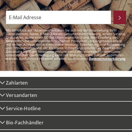
Mit dem Klick auf "Absenden" erklären Sie sich mit der Verarbeitung Ihrer
Daten (Anrede, Name, E-Mail Adresse, Geburtsdatum (freiwillig, sofern Sie eine
Gratulation, sowie einen 8€ Gutschein wünschen)) und dem Empfang des
Newsletters mit Informationen zu unseren Produkten und Angeboten sowie
mit dessen Analyse durch individuelle Messung, Speicherung und Auswertung
von Öffnungsraten und der Klickraten in Empfängerprofilen zu Zwecken der
Gestaltung künftiger Newsletter entsprechend den Interessen unserer Leser
einverstanden. Die Einwilligung kann mit Wirkung für die Zukunft widerrufen
werden. Ausführliche Hinweise erhalten Sie in unserer
Datenschutzerklärung
.
Zahlarten
Versandarten
Service-Hotline
Bio-Fachhändler