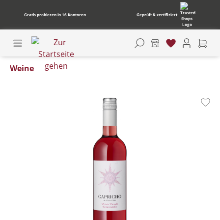
Gratis probieren in 16 Kontoren
Geprüft & zertifiziert
Weine
Bildergalerie überspringen