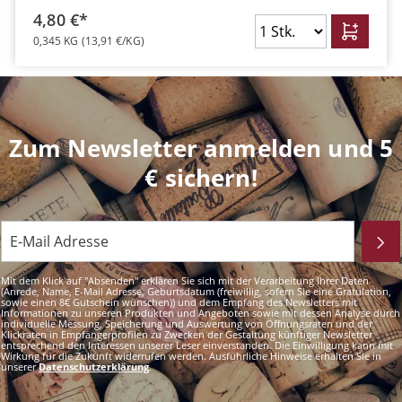
4,80 €*
0,345 KG
(13,91 €/KG)
Zum Newsletter anmelden und 5
€ sichern!
Mit dem Klick auf "Absenden" erklären Sie sich mit der Verarbeitung Ihrer Daten
(Anrede, Name, E-Mail Adresse, Geburtsdatum (freiwillig, sofern Sie eine Gratulation,
sowie einen 8€ Gutschein wünschen)) und dem Empfang des Newsletters mit
Informationen zu unseren Produkten und Angeboten sowie mit dessen Analyse durch
individuelle Messung, Speicherung und Auswertung von Öffnungsraten und der
Klickraten in Empfängerprofilen zu Zwecken der Gestaltung künftiger Newsletter
entsprechend den Interessen unserer Leser einverstanden. Die Einwilligung kann mit
Wirkung für die Zukunft widerrufen werden. Ausführliche Hinweise erhalten Sie in
unserer
Datenschutzerklärung
.