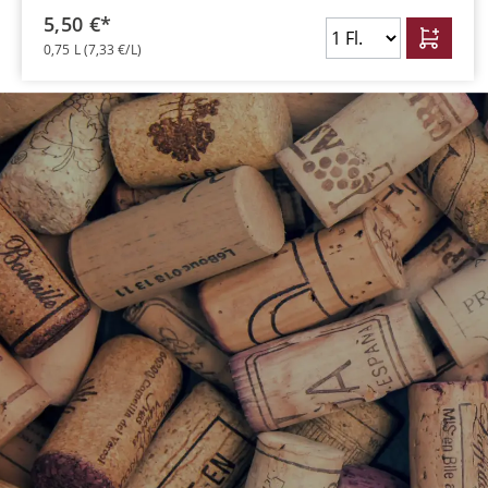
5,50 €*
0,75 L
(7,33 €/L)