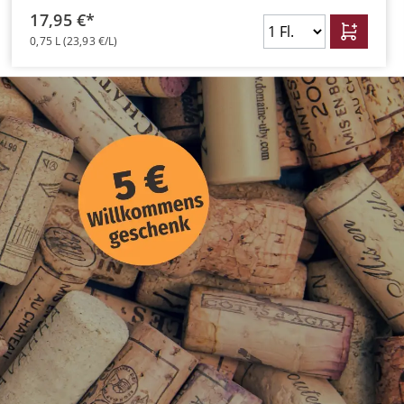
17,95 €*
0,75 L
(23,93 €/L)