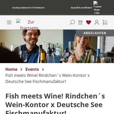
Gratis probieren in 16 Kontoren
Geprüft & zertifiziert
ABGELAUFEN
Home
Events
Fish meets Wine! Rindchen´s Wein-Kontor x
Deutsche See Fischmanufaktur!
Fish meets Wine! Rindchen´s
Wein-Kontor x Deutsche See
Fischmanufaktur!