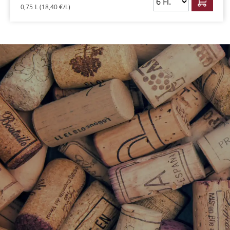
0,75 L
(18,40 €/L)