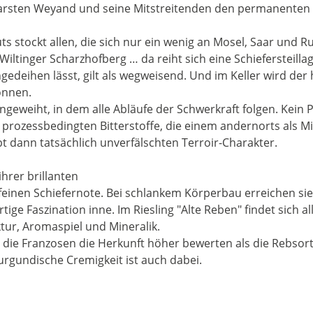
Karsten Weyand und seine Mitstreitenden den permanenten 
ts stockt allen, die sich nur ein wenig an Mosel, Saar un
ltinger Scharzhofberg … da reiht sich eine Schiefersteilla
gedeihen lässt, gilt als wegweisend. Und im Keller wird de
önnen.
ingeweiht, in dem alle Abläufe der Schwerkraft folgen. Kei
 prozessbedingten Bitterstoffe, die einem andernorts als Mi
 dann tatsächlich unverfälschten Terroir-Charakter.
ihrer brillanten
feinen Schiefernote. Bei schlankem Körperbau erreichen sie
tige Faszination inne. Im Riesling "Alte Reben" findet sich a
tur, Aromaspiel und Mineralik.
 die Franzosen die Herkunft höher bewerten als die Rebsort
urgundische Cremigkeit ist auch dabei.