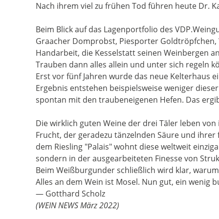
Nach ihrem viel zu frühen Tod führen heute Dr. 
Beim Blick auf das Lagenportfolio des VDP.Weingu
Graacher Domprobst, Piesporter Goldtröpfchen, Wi
Handarbeit, die Kesselstatt seinen Weinbergen an
Trauben dann alles allein und unter sich regeln k
Erst vor fünf Jahren wurde das neue Kelterhaus e
Ergebnis entstehen beispielsweise weniger dieser
spontan mit den traubeneigenen Hefen. Das ergibt
Die wirklich guten Weine der drei Täler leben von 
Frucht, der geradezu tänzelnden Säure und ihrer 
dem Riesling "Palais" wohnt diese weltweit einzigar
sondern in der ausgearbeiteten Finesse von Struk
Beim Weißburgunder schließlich wird klar, warum
Alles an dem Wein ist Mosel. Nun gut, ein wenig b
— Gotthard Scholz
(WEIN NEWS März 2022)