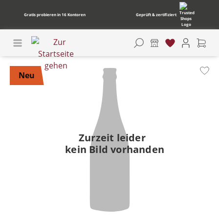
Gratis probieren in 16 Kontoren
Geprüft & zertifiziert
Bildergalerie überspringen
Neu
Zurzeit leider
kein Bild vorhanden