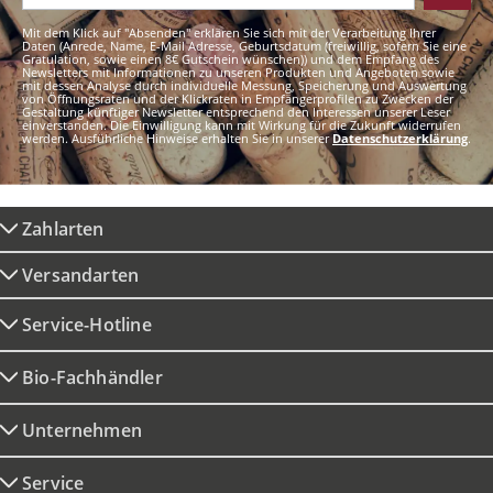
Mit dem Klick auf "Absenden" erklären Sie sich mit der Verarbeitung Ihrer
Daten (Anrede, Name, E-Mail Adresse, Geburtsdatum (freiwillig, sofern Sie eine
Gratulation, sowie einen 8€ Gutschein wünschen)) und dem Empfang des
Newsletters mit Informationen zu unseren Produkten und Angeboten sowie
mit dessen Analyse durch individuelle Messung, Speicherung und Auswertung
von Öffnungsraten und der Klickraten in Empfängerprofilen zu Zwecken der
Gestaltung künftiger Newsletter entsprechend den Interessen unserer Leser
einverstanden. Die Einwilligung kann mit Wirkung für die Zukunft widerrufen
werden. Ausführliche Hinweise erhalten Sie in unserer
Datenschutzerklärung
.
Zahlarten
Versandarten
Service-Hotline
Bio-Fachhändler
Unternehmen
Service