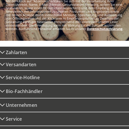
Mit dem Klick auf "Absenden" erklären Sie sich mit der Verarbeitung Ihrer
Daten (Anrede, Name, E-Mail Adresse, Geburtsdatum (freiwillig, sofern Sie eine
Gratulation, sowie einen 8€ Gutschein wünschen)) und dem Empfang des
Newsletters mit Informationen zu unseren Produkten und Angeboten sowie
mit dessen Analyse durch individuelle Messung, Speicherung und Auswertung
von Öffnungsraten und der Klickraten in Empfängerprofilen zu Zwecken der
Gestaltung künftiger Newsletter entsprechend den Interessen unserer Leser
einverstanden. Die Einwilligung kann mit Wirkung für die Zukunft widerrufen
werden. Ausführliche Hinweise erhalten Sie in unserer
Datenschutzerklärung
.
Zahlarten
Versandarten
Service-Hotline
Bio-Fachhändler
Unternehmen
Service